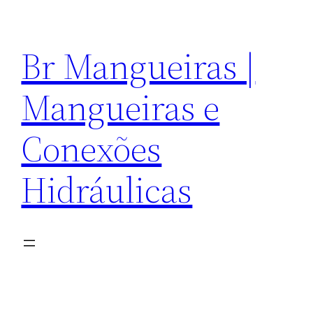
Pular
para
Br Mangueiras |
o
conteúdo
Mangueiras e
Conexões
Hidráulicas